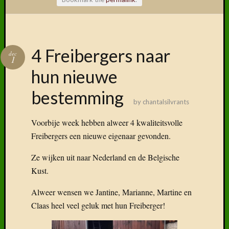
Volg ons
4 Freibergers naar
dec
op
1
Faceboo
hun nieuwe
bestemming
by
chantalsilvrants
Vind
Voorbije week hebben alweer 4 kwaliteitsvolle
ons
Freibergers een nieuwe eigenaar gevonden.
terug
op
Ze wijken uit naar Nederland en de Belgische
social
Kust.
media
Alweer wensen we Jantine, Marianne, Martine en
Claas heel veel geluk met hun Freiberger!