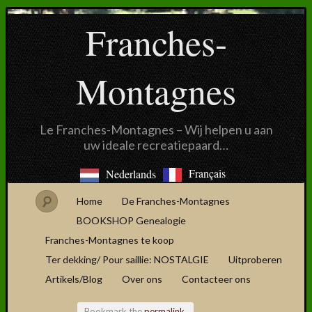
Franches-
Montagnes
Le Franches-Montagnes – Wij helpen u aan
uw ideale recreatiepaard…
Français
Nederlands
Home
De Franches-Montagnes
BOOKSHOP Genealogie
Franches-Montagnes te koop
Ter dekking/ Pour saillie: NOSTALGIE
Uitproberen
Artikels/Blog
Over ons
Contacteer ons
Bookmark the
permalink
.