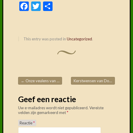
Delen
Facebook
Twitter
Delen
mag!
F
T
D
This entry was posted in
Uncategorized
.
←
Onze veulens van dit jaar…
Kerstwensen van Douschka en Dixon de Noval
Post navigation
Geef een reactie
Uw e-mailadres wordt niet gepubliceerd.
Vereiste
velden zijn gemarkeerd met
*
Reactie
*