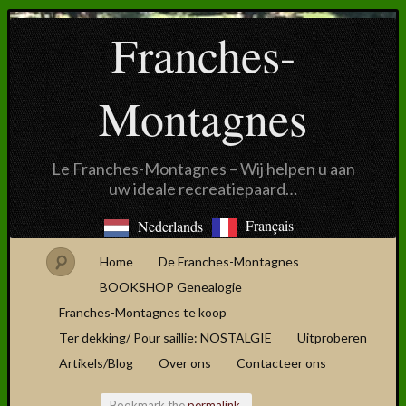
Franches-
Montagnes
Le Franches-Montagnes – Wij helpen u aan
uw ideale recreatiepaard…
Français
Nederlands
Home
De Franches-Montagnes
BOOKSHOP Genealogie
Franches-Montagnes te koop
Ter dekking/ Pour saillie: NOSTALGIE
Uitproberen
Artikels/Blog
Over ons
Contacteer ons
Bookmark the
permalink
.