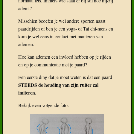
normaal iets. Immers wie staat er bij stil hoe hij/zij
ademt?
Misschien beoefen je wel andere sporten naast
paardrijden of ben je een yoga- of Tai chi-mens en
Recent
Gepost
kom je wel eens in contact met manieren van
ademen.
Boek:
Geneal
Hoe kan ademen een invloed hebben op je rijden
van
en op je communicatie met je paard?
het
Freiber
Een eerste ding dat je moet weten is dat een paard
Het
STEEDS de houding van zijn ruiter zal
Freiber
imiteren.
paard
in
Bekijk even volgende foto:
België
Wat
klaarhe
over
de