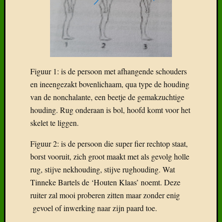
fok….
Deel
6:
Kruisin
Vreemd
bloed
Figuur 1: is de persoon met afhangende schouders
Deel
en ineengezakt bovenlichaam, qua type de houding
5:
De
van de nonchalante, een beetje de gemakzuchtige
L-
houding. Rug onderaan is bol, hoofd komt voor het
lijn
skelet te liggen.
met
Alsaci
Figuur 2: is de persoon die super fier rechtop staat,
borst vooruit, zich groot maakt met als gevolg holle
rug, stijve nekhouding, stijve rughouding. Wat
Categor
Tinneke Bartels de ‘Houten Klaas’ noemt. Deze
Categorieë
ruiter zal mooi proberen zitten maar zonder enig
gevoel of inwerking naar zijn paard toe.