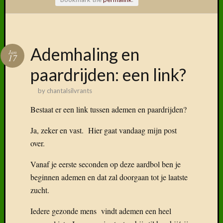
Volg ons
Ademhaling en
Jan
op
17
Faceboo
paardrijden: een link?
by
chantalsilvrants
Bestaat er een link tussen ademen en paardrijden?
Vind
ons
Ja, zeker en vast. Hier gaat vandaag mijn post
terug
over.
op
social
Vanaf je eerste seconden op deze aardbol ben je
media
beginnen ademen en dat zal doorgaan tot je laatste
zucht.
Iedere gezonde mens vindt ademen een heel