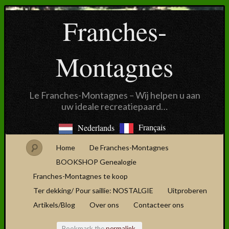
Franches-
Montagnes
Le Franches-Montagnes – Wij helpen u aan
uw ideale recreatiepaard…
Français
Nederlands
Home
De Franches-Montagnes
BOOKSHOP Genealogie
Franches-Montagnes te koop
Ter dekking/ Pour saillie: NOSTALGIE
Uitproberen
Artikels/Blog
Over ons
Contacteer ons
Bookmark the
permalink
.