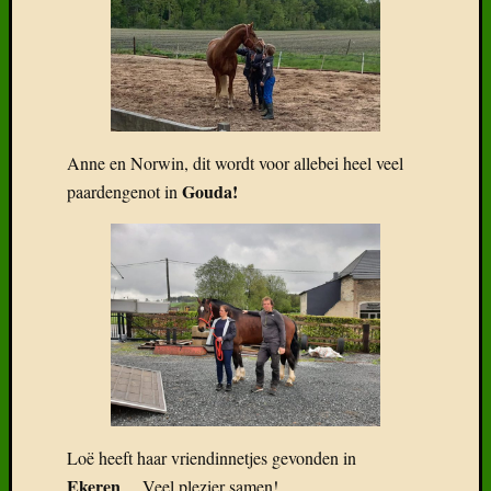
Recent
Gepost
Anne en Norwin, dit wordt voor allebei heel veel
Boek:
Gouda!
paardengenot in
Geneal
van
het
Freiber
Het
Freiber
paard
in
België
Wat
klaarhe
Loë heeft haar vriendinnetjes gevonden in
over
de
Ekeren
… Veel plezier samen!