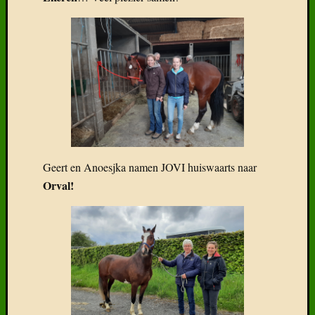
fok….
Deel
6:
Kruisin
Vreemd
bloed
Deel
5:
De
L-
lijn
Geert en Anoesjka namen JOVI huiswaarts naar
met
Orval!
Alsaci
Categor
Categorieë