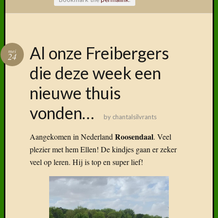
Volg ons
Al onze Freibergers
mei
op
24
Faceboo
die deze week een
nieuwe thuis
vonden…
Vind
by
chantalsilvrants
ons
Roosendaal
Aangekomen in Nederland
. Veel
terug
op
plezier met hem Ellen! De kindjes gaan er zeker
social
veel op leren. Hij is top en super lief!
media