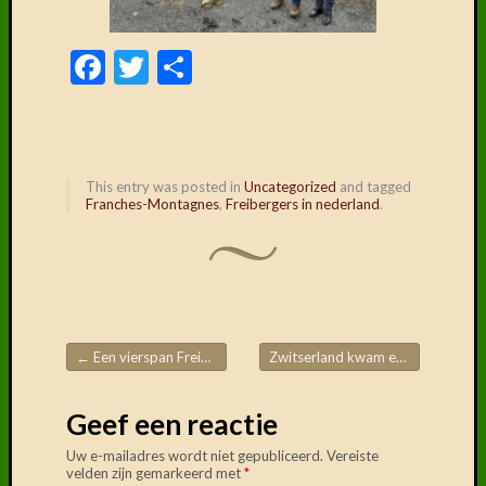
Delen
mag!
Facebook
Twitter
Delen
F
T
D
This entry was posted in
Uncategorized
and tagged
Franches-Montagnes
,
Freibergers in nederland
.
←
Een vierspan Freibergers van bij ons…
Zwitserland kwam even tot hier…
Post navigation
Geef een reactie
Uw e-mailadres wordt niet gepubliceerd.
Vereiste
velden zijn gemarkeerd met
*