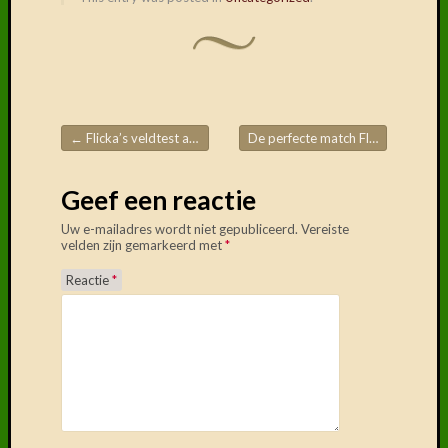
Delen
mag!
F
T
D
←
Flicka’s veldtest aug 2020
De perfecte match Flicka en Ann
Post navigation
Geef een reactie
Uw e-mailadres wordt niet gepubliceerd.
Vereiste
velden zijn gemarkeerd met
*
Reactie
*