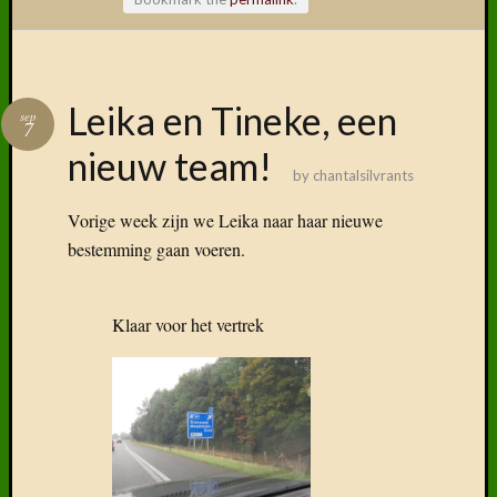
Volg ons
Leika en Tineke, een
sep
op
7
Faceboo
nieuw team!
by
chantalsilvrants
Vorige week zijn we Leika naar haar nieuwe
bestemming gaan voeren.
Vind
ons
terug
Klaar voor het vertrek
op
social
media