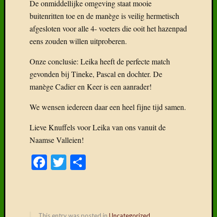
De onmiddellijke omgeving staat mooie
fok….
buitenritten toe en de manège is veilig hermetisch
Deel
afgesloten voor alle 4- voeters die ooit het hazenpad
6:
Kruisin
eens zouden willen uitproberen.
Vreemd
bloed
Onze conclusie: Leika heeft de perfecte match
Deel
gevonden bij Tineke, Pascal en dochter. De
5:
manège Cadier en Keer is een aanrader!
De
L-
We wensen iedereen daar een heel fijne tijd samen.
lijn
met
Lieve Knuffels voor Leika van ons vanuit de
Alsaci
Naamse Valleien!
Facebook
Twitter
Delen
Categor
Categorieë
This entry was posted in
Uncategorized
.