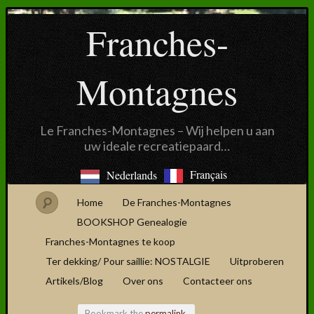
Franches-
Montagnes
Le Franches-Montagnes – Wij helpen u aan
uw ideale recreatiepaard…
Français
Nederlands
Home
De Franches-Montagnes
BOOKSHOP Genealogie
Franches-Montagnes te koop
Ter dekking/ Pour saillie: NOSTALGIE
Uitproberen
Artikels/Blog
Over ons
Contacteer ons
Bookmark the
permalink
.