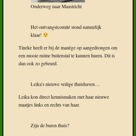
Onderweg naar Maastricht
Het ontvangstcomité stond natuurlijk
Recent
klaar!
Gepost
Boek:
Tineke heeft er bij de manège op aangedrongen om
Geneal
een mooie ruime buitenstal te kunnen huren. Dit is
van
dan ook zo gebeurd.
het
Freiber
Het
Leika’s nieuwe veilige thuishaven…
Freiber
paard
Leika kon direct kennismaken met haar nieuwe
in
maatjes links en rechts van haar.
België
Wat
klaarhe
Zijn de buren thuis?
over
de