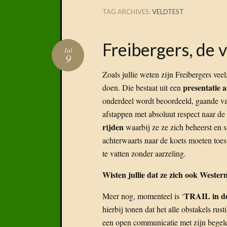
TAG ARCHIVES:
VELDTEST
Freibergers, de v
Jul
9
Zoals jullie weten zijn Freibergers veel
presentatie 
doen. Die bestaat uit een
onderdeel wordt beoordeeld, gaande vana
afstappen met absoluut respect naar de 
rijden
waarbij ze ze zich beheerst en st
achterwaarts naar de koets moeten toes
te vatten zonder aarzeling.
Wisten jullie dat ze zich ook Western
TRAIL in d
Meer nog, momenteel is ‘
hierbij tonen dat het alle obstakels ru
een open communicatie met zijn begelei