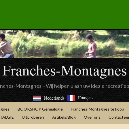
Franches-Montagnes
anches-Montagnes – Wij helpen u aan uw ideale recreatie
Français
Nederlands
agnes
BOOKSHOP Genealogie
Franches-Montagnes te koop
OSTALGIE
Uitproberen
Artikels/Blog
Over ons
Contacteer