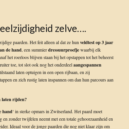
eelzijdigheid zelve….
veldtest op 3 jaar
zijdige paarden. Het feit alleen al dat ze hun
aan de hand
dressuurproefje
, een summier
waarbij elk
f het roerloos blijven staan bij het opstappen tot het beheerst
aangespannen
ruiter toe, tot slot ook nog het onderdeel
ilstaand laten optuigen in een open rijbaan, en zij
tappen en zich rustig laten inspannen om dan hun parcours aan
 laten rijden?
e hand
‘ in sterke opmars in Zwitserland. Het paard moet
stig en zonder twijfelen neemt met een totale gehoorzaamheid en
der. Ideaal voor de jonge paarden die nog niet klaar zijn om