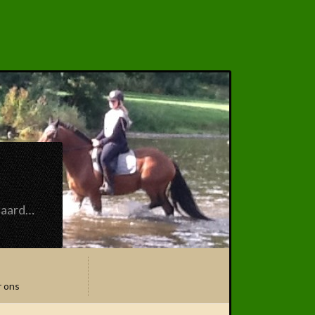
paard…
 ons