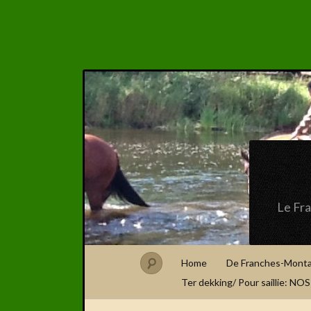
Le Fr
Home
De Franches-Mont
Ter dekking/ Pour saillie: N