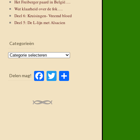
Het Freiberger paard in België….
Wat klaarheid over de fok….
Deel 6: Kruisingen- Vreemd bloed
Deel 5: De L-lijn met Alsacien
Categorieën
Categorieën
Facebook
Twitter
Delen
Delen mag!