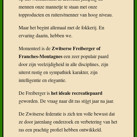
mennen onze mannetje te staan met onze
topproducten en ruiters/menner van hoog niveau.
Maar het begint allemaal met de fokkerij. En
Recent
ervaring daarin, hebben we.
Gepost
Boek:
Zwitserse Freiberger of
Momenteel is de
Geneal
Franches-Montagnes
een zeer populair paard
van
door zijn veelzijdigheid in alle disciplines, zijn
het
uiterst rustig en sympathiek karakter, zijn
Freiber
intelligentie en elegantie.
Het
Freiber
het ideale recreatiepaard
De Freiberger is
paard
geworden. De vraag naar dit ras stijgt jaar na jaar.
in
België
De Zwitserse federatie is zich ten volle bewust dat
Wat
ze door jarenlang onderzoek en verbetering van het
klaarhe
over
ras een prachtig profiel hebben ontwikkeld.
de