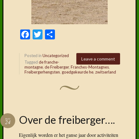
Facebook
Twitter
Delen
Posted in
Uncategorized
Leave a comment
Tagged
de franche-
montagne
,
de Freiberger
,
Franches-Montagnes
,
Freibergerhengsten
,
goedgekeurde he
,
zwitserland
Over de freiberger….
nov
24
Eigenlijk worden er het ganse jaar door activiteiten