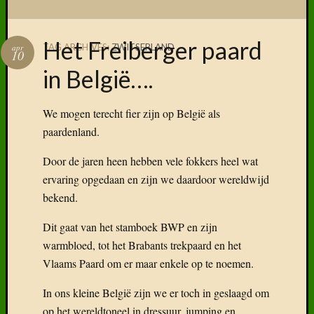
Het Freiberger paard
TAG ARCHIVES:
ZWITSERLAND
apr
10
Volg ons
in België….
op
Faceboo
We mogen terecht fier zijn op België als
paardenland.
Door de jaren heen hebben vele fokkers heel wat
Vind
ervaring opgedaan en zijn we daardoor wereldwijd
ons
bekend.
terug
op
Dit gaat van het stamboek BWP en zijn
social
media
warmbloed, tot het Brabants trekpaard en het
Vlaams Paard om er maar enkele op te noemen.
In ons kleine België zijn we er toch in geslaagd om
op het wereldtoneel in dressuur, jumping en