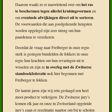
fok….
het ras
Daarom waakt ze er nauwlettend over om
Deel
te beschermen tegen allerlei kruisingsvormen
en
6:
eventuele afwijkingen direct uit te sorteren
om
.
Kruisin
De voorwaarden die aan goedgekeurde hengsten
Vreemd
worden opgelegd zijn zeer streng om hun
bloed
paardenras te verzekeren.
Deel
5:
Doordat de vraag naar Freiberger in onze regio
De
L-
sterk is gestegen bundelden de fokkers in onze
lijn
regio hun krachten om hun ervaringen uit te
met
in overleg met de Zwitserse
wisselen en zijn ze
Alsaci
stamboekfederatie o
ok hier begonnen met
Freiberger te fokken.
Categor
De laatste jaren zijn wij erin geslaagd een heel
Categorieë
mooi product te verkrijgen. De Zwitserse jury’s
komen elk jaar en onze in Zwitserland opgeleide
jury’s gaan er regelmatig naartoe om bij te scholen