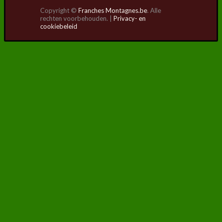
Copyright ©
Franches Montagnes.be
. Alle
rechten voorbehouden. |
Privacy- en
cookiebeleid