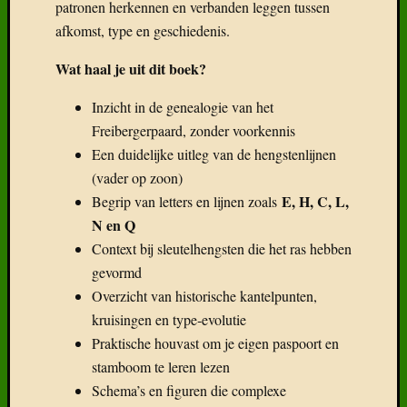
patronen herkennen en verbanden leggen tussen
fok….
afkomst, type en geschiedenis.
Deel
6:
Wat haal je uit dit boek?
Kruisin
Vreemd
Inzicht in de genealogie van het
bloed
Freibergerpaard, zonder voorkennis
Deel
Een duidelijke uitleg van de hengstenlijnen
5:
De
(vader op zoon)
L-
E, H, C, L,
Begrip van letters en lijnen zoals
lijn
N en Q
met
Context bij sleutelhengsten die het ras hebben
Alsaci
gevormd
Overzicht van historische kantelpunten,
Categor
kruisingen en type‑evolutie
Praktische houvast om je eigen paspoort en
Categorieë
stamboom te leren lezen
Schema’s en figuren die complexe