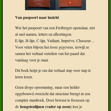
Van paspoort naar inzicht
Recent
Wie het paspoort van een Freiberger openslaat, ziet
Gepost
al snel namen, letters en afkortingen.
Boek:
E‑lijn, H‑lijn, C‑lijn, Vaillant, Imprévu, Chasseur…
Geneal
Voor velen blijven het losse gegevens, terwijl ze
van
samen het verhaal vertellen van het paard dat
het
vandaag voor je staat.
Freiber
Het
Dit boek helpt je om dat verhaal stap voor stap te
Freiber
leren lezen.
paard
in
Geen droge opsomming, maar een helder
België
Wat
opgebouwd overzicht dat structuur brengt in een
klaarhe
complex stamboek. Door bewust te focussen op
over
hengstenlijnen (vader op zoon)
de
leer je
de