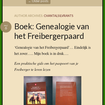
←
Older posts
Post navigation
AUTHOR ARCHIVES:
CHANTALSILVRANTS
Volg ons
Boek: Genealogie van
op
mei
6
Faceboo
het Freibergerpaard
‘Genealogie van het Freibergerpaard’… Eindelijk is
het zover….. Mijn boek is in druk….
Vind
ons
Een praktische gids om het paspoort van je
terug
Freiberger te leren lezen
op
social
media