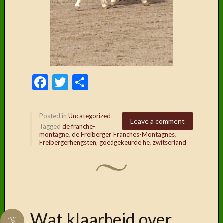
Facebook
Twitter
Delen
Posted in
Uncategorized
Leave a comment
Tagged
de franche-
montagne
,
de Freiberger
,
Franches-Montagnes
,
Freibergerhengsten
,
goedgekeurde he
,
zwitserland
Wat klaarheid over
apr
8