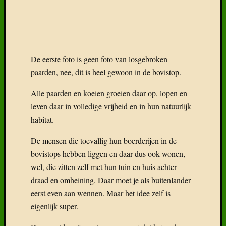
eerst even aan wennen. Maar het idee zelf is
eigenlijk super.
Deze weides zijn zo immens groot dat het verkeer
er moet kunnen doorpasseren.
Met behulp van een bareel en een wildrooster
blijven alle dieren veilig binnen deze weides.
Het grote voordeel
? Er zijn er meerdere en nog
niet de minste zou ik durven zeggen!
uit te
het doorgaand verkeer is verplicht om
kijken naar dieren die kunnen oversteken
of die langs de weg liggen te slapen.
veel
het verkeer gebeurt er dus automatisch
trager
de paarden en koeien zijn van kindsbeen af
gewend aan verkeer