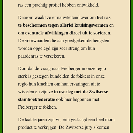
ras een prachtig profiel hebben ontwikkeld.
fok….
Deel
het ras
Daarom waakt ze er nauwlettend over om
6:
Kruisin
te beschermen tegen allerlei kruisingsvormen
en
Vreemd
eventuele afwijkingen direct uit te sorteren
om
.
bloed
De voorwaarden die aan goedgekeurde hengsten
Deel
worden opgelegd zijn zeer streng om hun
5:
paardenras te verzekeren.
De
L-
Doordat de vraag naar Freiberger in onze regio
lijn
sterk is gestegen bundelden de fokkers in onze
met
Alsaci
regio hun krachten om hun ervaringen uit te
in overleg met de Zwitserse
wisselen en zijn ze
stamboekfederatie o
ok hier begonnen met
Categor
Freiberger te fokken.
Categorieë
De laatste jaren zijn wij erin geslaagd een heel mooi
product te verkrijgen. De Zwitserse jury’s komen