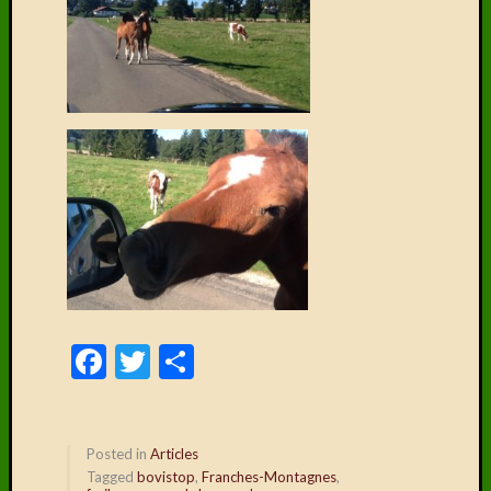
Posted in
Articles
Tagged
bovistop
,
Franches-Montagnes
,
freibergerpaard
,
Jura
,
verkeersremmers
,
zwitserland
←
Older posts
Post navigation
Copyright ©
Franches Montagnes.be
. Alle
rechten voorbehouden. |
Privacy- en
cookiebeleid