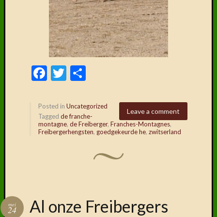
Facebook
Twitter
Delen
Posted in
Uncategorized
Leave a comment
Tagged
de franche-
montagne
,
de Freiberger
,
Franches-Montagnes
,
Freibergerhengsten
,
goedgekeurde he
,
zwitserland
Al onze Freibergers
mei
24