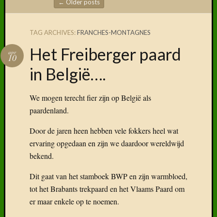
←
Older posts
Post navigation
TAG ARCHIVES:
FRANCHES-MONTAGNES
Volg ons
Het Freiberger paard
op
apr
10
Faceboo
in België….
We mogen terecht fier zijn op België als
paardenland.
Vind
ons
Door de jaren heen hebben vele fokkers heel wat
terug
ervaring opgedaan en zijn we daardoor wereldwijd
op
bekend.
social
media
Dit gaat van het stamboek BWP en zijn warmbloed,
tot het Brabants trekpaard en het Vlaams Paard om
er maar enkele op te noemen.