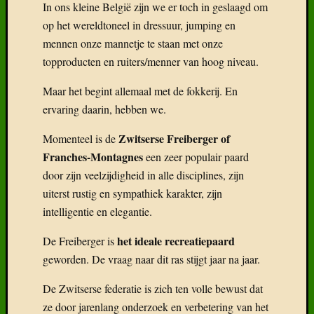
In ons kleine België zijn we er toch in geslaagd om
op het wereldtoneel in dressuur, jumping en
mennen onze mannetje te staan met onze
topproducten en ruiters/menner van hoog niveau.
Recent
Gepost
Maar het begint allemaal met de fokkerij. En
ervaring daarin, hebben we.
Boek:
Geneal
Zwitserse Freiberger of
Momenteel is de
van
het
Franches-Montagnes
een zeer populair paard
Freiber
door zijn veelzijdigheid in alle disciplines, zijn
Het
uiterst rustig en sympathiek karakter, zijn
Freiber
intelligentie en elegantie.
paard
in
het ideale recreatiepaard
De Freiberger is
België
geworden. De vraag naar dit ras stijgt jaar na jaar.
Wat
klaarhe
De Zwitserse federatie is zich ten volle bewust dat
over
ze door jarenlang onderzoek en verbetering van het
de