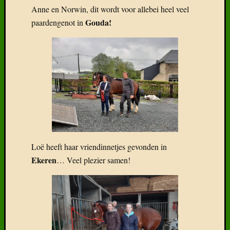
Anne en Norwin, dit wordt voor allebei heel veel
Gouda!
paardengenot in
Loë heeft haar vriendinnetjes gevonden in
Ekeren
… Veel plezier samen!