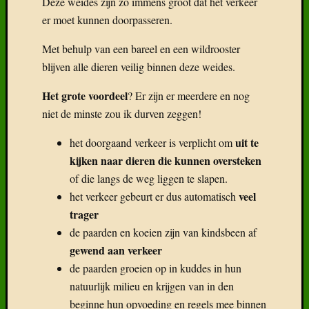
de paarden groeien op in kuddes in hun
natuurlijk milieu en krijgen van in den
beginne hun opvoeding en regels mee binnen
de kudde.
Dit maakt nu juist de Franches-Montagnes die daar
extreem betrouwbaar in het
geboren werden zo
verkeer en zo handelbaar met mensen.
Ze vinden al die motorgeluiden heel gewoon.
veiligheid als ruiter of
Alleen al voor je eigen
menner is dit een grote troef
!
En wat de automobilisten betreft…. wel die moeten
zonder enige overheids-of politiecontrole
sowieso
vertragen omwille van de dieren.
Misschien een idee voor onze minister van verkeer.