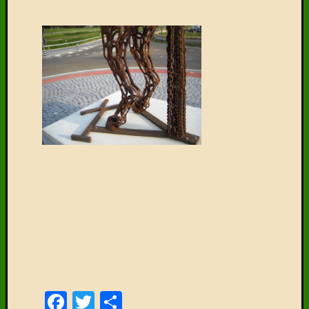
Facebook
Twitter
Delen
Posted in
Articles
Tagged
Avenches
,
Franches-Montagnes
,
freiberger
,
Jura
,
Saignelegier
,
zwitserland
De bovistop in de
nov
24
Zwitserse Jura
De Zwitserse overheid heeft ooit een prachtig
besluit genomen met hun hectaren-grote weides uit