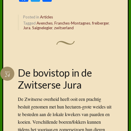
te besteden aan de lokale kwekers van paarden en
koeien. Verschillende boeren/fokkers kunnen
tijdens het voorjaar-en zomerseizoen hun dieren
laten grazen op deze weides.
Ik hoor je al denken:’ So what? Dat gebeurt hier
ook.’ Wel, bekijk dan even de foto’s…