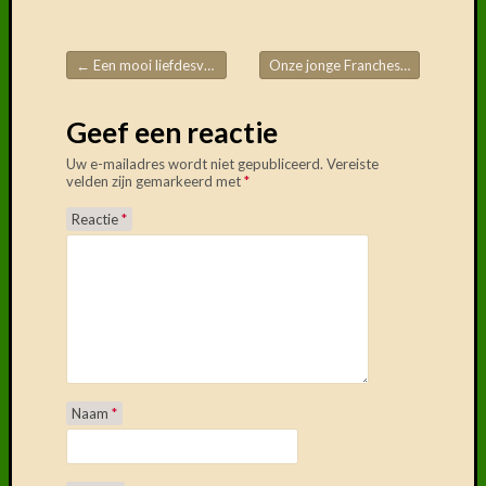
←
Een mooi liefdesverhaal…
Onze jonge Franches-Montagnes in de sneeuw
Post navigation
Geef een reactie
Uw e-mailadres wordt niet gepubliceerd.
Vereiste
velden zijn gemarkeerd met
*
Reactie
*
Naam
*