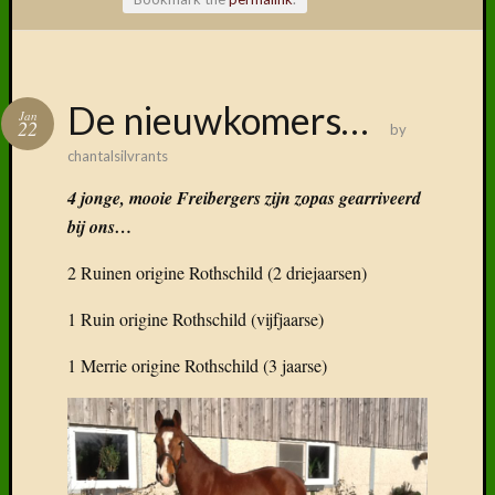
Volg ons
De nieuwkomers…
Jan
op
22
by
Faceboo
chantalsilvrants
4 jonge, mooie Freibergers zijn zopas gearriveerd
bij ons…
Vind
2 Ruinen origine Rothschild (2 driejaarsen)
ons
terug
1 Ruin origine Rothschild (vijfjaarse)
op
social
1 Merrie origine Rothschild (3 jaarse)
media