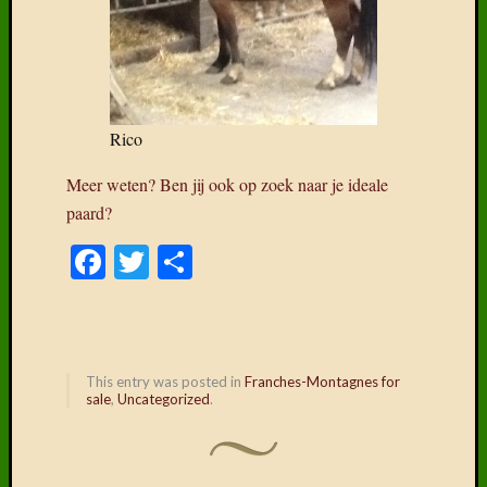
Delen
mag!
F
T
Rico
D
Meer weten? Ben jij ook op zoek naar je ideale
paard?
Facebook
Twitter
Delen
This entry was posted in
Franches-Montagnes for
sale
,
Uncategorized
.