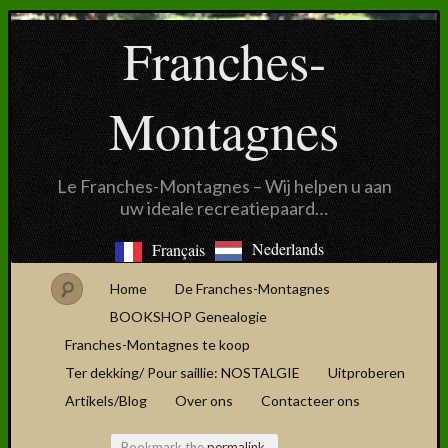
Franches-
Montagnes
Le Franches-Montagnes – Wij helpen u aan
uw ideale recreatiepaard…
Nederlands
Français
Home
De Franches-Montagnes
BOOKSHOP Genealogie
Franches-Montagnes te koop
Ter dekking/ Pour saillie: NOSTALGIE
Uitproberen
Artikels/Blog
Over ons
Contacteer ons
Bookmark the
permalink
.