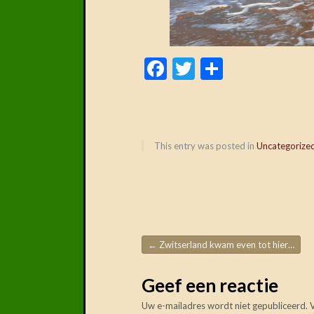
Facebook
Twitter
Delen
This entry was posted in
Uncategorize
←
Zwitserland kwam even tot hier…
Post navigation
Geef een reactie
Uw e-mailadres wordt niet gepubliceerd.