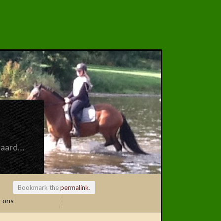
paard…
Bookmark the
permalink
.
 ons