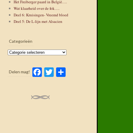
Het Freiberger paard in België….
Wat klaarheid over de fok….
Deel 6: Kruisingen- Vreemd bloed
Deel 5: De L-lijn met Alsacien
Categorieën
Categorieën
Facebook
Twitter
Delen
Delen mag!