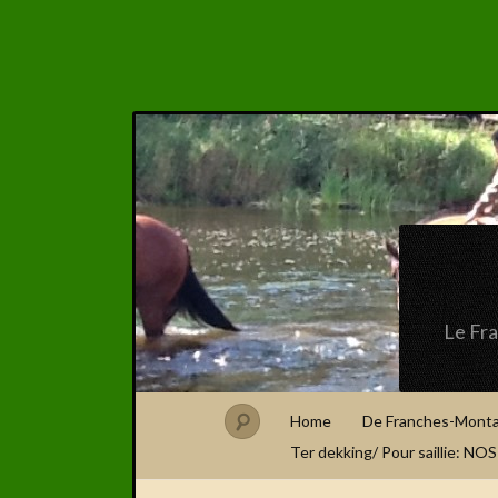
Le Fr
Home
De Franches-Mont
Ter dekking/ Pour saillie: N