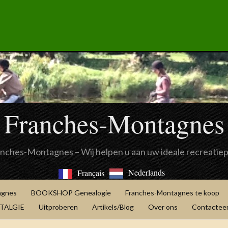
Franches-Montagnes
anches-Montagnes – Wij helpen u aan uw ideale recreatie
Nederlands
Français
agnes
BOOKSHOP Genealogie
Franches-Montagnes te koop
OSTALGIE
Uitproberen
Artikels/Blog
Over ons
Contacteer