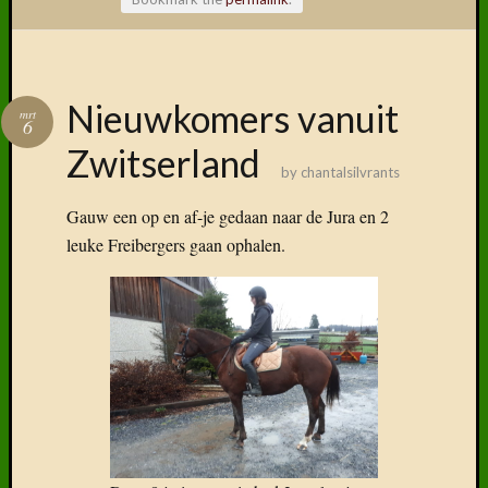
Volg ons
Nieuwkomers vanuit
mrt
op
6
Faceboo
Zwitserland
by
chantalsilvrants
Gauw een op en af-je gedaan naar de Jura en 2
leuke Freibergers gaan ophalen.
Vind
ons
terug
op
social
media