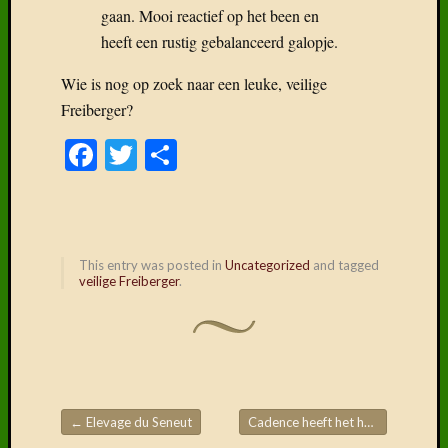
gaan. Mooi reactief op het been en
fok….
Deel
heeft een rustig gebalanceerd galopje.
6:
Kruisin
Wie is nog op zoek naar een leuke, veilige
Vreemd
Freiberger?
bloed
Facebook
Twitter
Delen
Deel
5:
De
L-
lijn
met
This entry was posted in
Uncategorized
and tagged
Alsaci
veilige Freiberger
.
Categor
Categorieë
←
Elevage du Seneut
Cadence heeft het hart al veroverd…
Post navigation