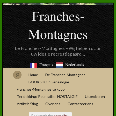
Franches-
Montagnes
Le Franches-Montagnes – Wij helpen u aan
uw ideale recreatiepaard…
Nederlands
Français
Home
De Franches-Montagnes
BOOKSHOP Genealogie
Franches-Montagnes te koop
Ter dekking/ Pour saillie: NOSTALGIE
Uitproberen
Artikels/Blog
Over ons
Contacteer ons
Bookmark the
permalink
.