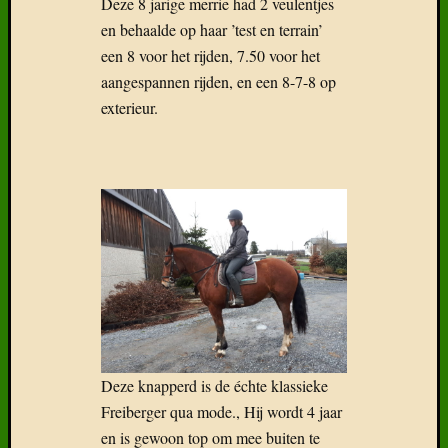
Deze 8 jarige merrie had 2 veulentjes
en behaalde op haar ’test en terrain’
een 8 voor het rijden, 7.50 voor het
aangespannen rijden, en een 8-7-8 op
Recent
exterieur.
Gepost
Boek:
Geneal
van
het
Freiber
Het
Freiber
paard
in
België
Wat
Deze knapperd is de échte klassieke
klaarhe
Freiberger qua mode., Hij wordt 4 jaar
over
en is gewoon top om mee buiten te
de