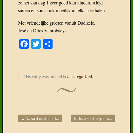
ze het van dag 1 zeer goed kan vinden. Altijd
fok….
samen en soms ook moeilijk uit elkaar te halen.
Deel
6:
Met vriendelijke groeten vanuit Dadizele,
Kruisin
José en Dries Vanrobaeys
Vreemd
bloed
Facebook
Twitter
Delen
Deel
5:
De
L-
lijn
met
This entry was posted in
Uncategorized
.
Alsaci
Categor
Categorieë
←
Nazard du Seneut en Teuntje
Is deze Freiberger ruin iets voor jou?
Post navigation