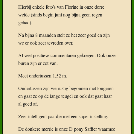
Hierbij enkele foto’s van Florine in onze dorre
weide (sinds begin juni nog bijna geen regen
gehad).
Recent
Na bijna 8 maanden stelt ze het zeer goed en zijn
Gepost
we er ook zeer tevreden over.
Boek:
Geneal
Al veel positieve commentaren gekregen. Ook onze
van
buren zijn er zot van.
het
Freiber
Meet ondertussen 1,52 m.
Het
Freiber
Ondertussen zijn we rustig begonnen met longeren
paard
en gaat ze op de lange teugel en ook dat gaat haar
in
al goed af.
België
Wat
Zeer intelligent paardje met een super instelling.
klaarhe
over
De donkere merrie is onze D pony Saffier waarmee
de