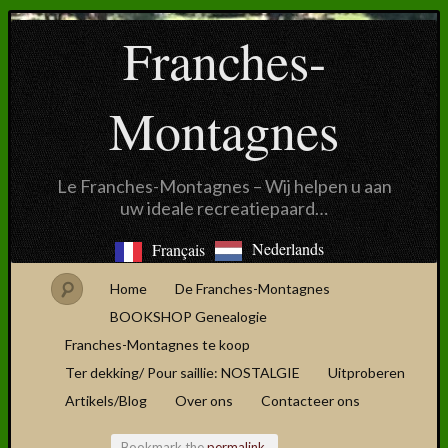
Franches-
Montagnes
Le Franches-Montagnes – Wij helpen u aan
uw ideale recreatiepaard…
Nederlands
Français
Home
De Franches-Montagnes
BOOKSHOP Genealogie
Franches-Montagnes te koop
Ter dekking/ Pour saillie: NOSTALGIE
Uitproberen
Artikels/Blog
Over ons
Contacteer ons
Bookmark the
permalink
.