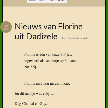
Volg ons
Nieuws van Florine
sep
op
17
Faceboo
uit Dadizele
by
chantalsilvrants
Florine is één van onze 3 F-jes,
Vind
ingevoerd als veulentje op 6 maand.
ons
Nu 2.5j
terug
op
social
Florine met haar nieuw maatje
media
En dit mailtje was erbij….
Dag Chantal en Guy,