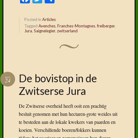
Posted in
Articles
Tagged
Avenches
,
Franches-Montagnes
,
freiberger
,
Jura
,
Saignelegier
,
zwitserland
De bovistop in de
nov
24
Zwitserse Jura
De Zwitserse overheid heeft ooit een prachtig
besluit genomen met hun hectaren-grote weides uit
te besteden aan de lokale kwekers van paarden en
koeien. Verschillende boeren/fokkers kunnen
tijdens het voorjaar-en zomerseizoen hun dieren