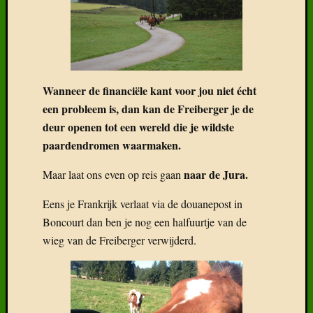
fok….
Deel
6:
Kruisin
Vreemd
bloed
Wanneer de financiële kant voor jou niet écht
Deel
een probleem is, dan kan de Freiberger je de
5:
deur openen tot een wereld die je wildste
De
paardendromen waarmaken.
L-
lijn
naar de Jura.
Maar laat ons even op reis gaan
met
Alsaci
Eens je Frankrijk verlaat via de douanepost in
Boncourt dan ben je nog een halfuurtje van de
wieg van de Freiberger verwijderd.
Categor
Categorieë