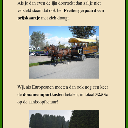
Als je dan even de lijn doortrekt dan zal je niet
Freibergerpaard een
versteld staan dat ook het
prijskaartje
met zich draagt.
Recent
Gepost
Boek:
Geneal
van
het
Freiber
Het
Freiber
Wij, als Europeanen moeten dan ook nog een keer
paard
douane
importkosten
32.5%
de
/
betalen, in totaal
in
België
op de aankoopfactuur!
Wat
klaarhe
over
de