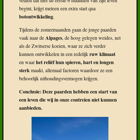
veulen dat hier de eerste 6 maanden van zijn leven
begint, krijgt meteen een extra start qua
botontwikkeling
.
Tijdens de zomermaanden gaan de jonge paarden
Alpages
vaak naar de
, de hoog gelegen weides, net
als de Zwitserse koeien, waar ze zich verder
ruw klimaat
kunnen ontwikkelen in een redelijk
het
reliëf hun spieren, hart en longen
en waar
sterk
maakt, allemaal factoren waardoor ze een
behoorlijk uithoudingsvermogen krijgen.
Conclusie: Deze paarden hebben een start van
een leven die wij in onze contreien niet kunnen
aanbieden.