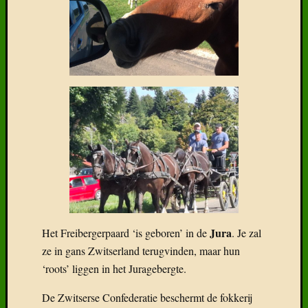
Delen
mag!
F
T
D
Jura
Het Freibergerpaard ‘is geboren’ in de
. Je zal
ze in gans Zwitserland terugvinden, maar hun
‘roots’ liggen in het Juragebergte.
De Zwitserse Confederatie beschermt de fokkerij