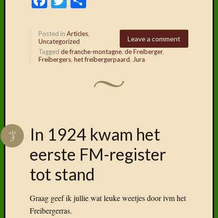
Facebook
Twitter
Delen
Posted in
Articles
,
Leave a comment
Uncategorized
Tagged
de franche-montagne
,
de Freiberger
,
Freibergers
,
het freibergerpaard
,
Jura
In 1924 kwam het
okt
3
eerste FM-register
tot stand
Graag geef ik jullie wat leuke weetjes door ivm het
Freibergerras.