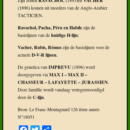
RAVACHOL
VACHER
Zijn zonen
(1895)en
(1896) komen uit moeders van de Anglo-Arabier
TACTICIEN.
Ravachol, Pacha, Péru en Habile
zijn de
huidige H-lijn
basislijnen van de
;
Vacher, Rubis, Rémus
zijn de basislijnen voor de
D-V-R lijnen.
actuele
IMPREVU
De genetica van
(1896) werd
MAX I – MAX II –
doorgegeven via
CHASSEUR – LAFAYETTE – JURASSIEN
.
Deze famillie wordt vandaag vertegenwoordigd
C-lijn
door de
.
Bron: Le Franc-Montagnard 126 ième année
N°18051
Facebook
Twitter
Delen