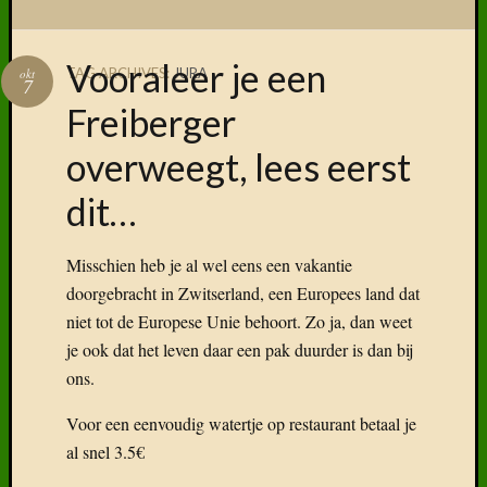
Vooraleer je een
TAG ARCHIVES:
JURA
okt
7
Volg ons
Freiberger
op
Faceboo
overweegt, lees eerst
dit…
Vind
Misschien heb je al wel eens een vakantie
ons
doorgebracht in Zwitserland, een Europees land dat
terug
niet tot de Europese Unie behoort. Zo ja, dan weet
op
je ook dat het leven daar een pak duurder is dan bij
social
ons.
media
Voor een eenvoudig watertje op restaurant betaal je
al snel 3.5€