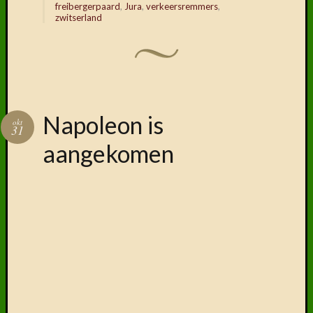
freibergerpaard
,
Jura
,
verkeersremmers
,
zwitserland
Napoleon is
okt
31
aangekomen