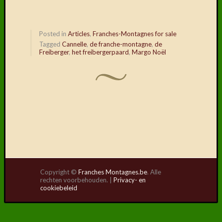
Posted in
Articles
,
Franches-Montagnes for sale
Tagged
Cannelle
,
de franche-montagne
,
de
Freiberger
,
het freibergerpaard
,
Margo Noël
Copyright ©
Franches Montagnes.be
. Alle
rechten voorbehouden. |
Privacy- en
cookiebeleid