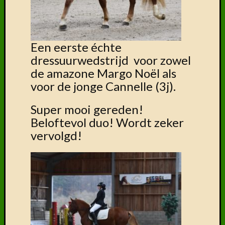
Een eerste échte
Recent
dressuurwedstrijd voor zowel
Gepost
de amazone Margo Noël als
Boek:
voor de jonge Cannelle (3j).
Geneal
van
Super mooi gereden!
het
Beloftevol duo! Wordt zeker
Freiber
vervolgd!
Het
Freiber
paard
in
België
Wat
klaarhe
over
de