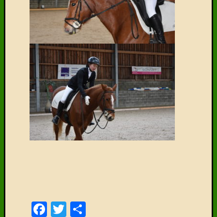
Delen
mag!
F
T
D
Facebook
Twitter
Delen