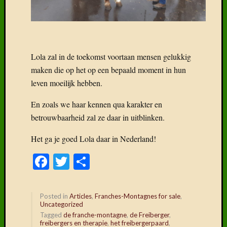
Recent
Lola zal in de toekomst voortaan mensen gelukkig
Gepost
maken die op het op een bepaald moment in hun
Boek:
leven moeilijk hebben.
Geneal
van
En zoals we haar kennen qua karakter en
het
betrouwbaarheid zal ze daar in uitblinken.
Freiber
Het
Het ga je goed Lola daar in Nederland!
Freiber
Facebook
Twitter
Delen
paard
in
België
Wat
Posted in
Articles
,
Franches-Montagnes for sale
,
klaarhe
Uncategorized
over
Tagged
de franche-montagne
,
de Freiberger
,
de
freibergers en therapie
,
het freibergerpaard
,