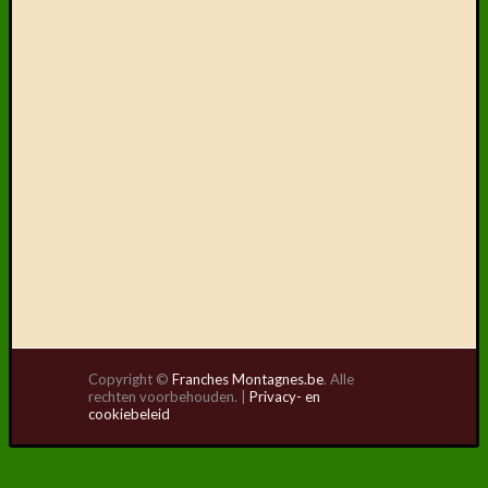
Delen
mag!
F
T
D
Copyright ©
Franches Montagnes.be
. Alle
rechten voorbehouden. |
Privacy- en
cookiebeleid