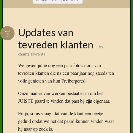
Volg ons
Updates van
mei
op
5
Faceboo
tevreden klanten
by
chantalsilvrants
We geven jullie nog een paar foto’s door van
Vind
tevreden klanten die na een paar jaar nog steeds ten
ons
volle genieten van hun Freiberger(s).
terug
op
Onze manier van werken bestaat er in om het
social
JUISTE paard te vinden dat past bij zijn eigenaar.
media
En ja, soms vraagt dat van de klant een beetje
geduld opdat we net dat paard kunnen vinden waar
hij naar op zoek is.