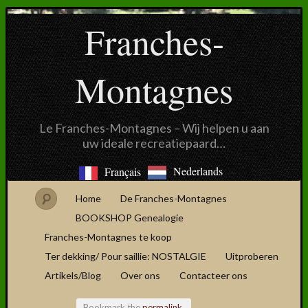
Franches-
Montagnes
Le Franches-Montagnes – Wij helpen u aan
uw ideale recreatiepaard…
Nederlands
Français
Home
De Franches-Montagnes
BOOKSHOP Genealogie
Franches-Montagnes te koop
Ter dekking/ Pour saillie: NOSTALGIE
Uitproberen
Artikels/Blog
Over ons
Contacteer ons
Bookmark the
permalink
.