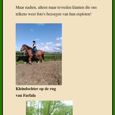
Maar nadien, alleen maar tevreden klanten die ons
telkens weer foto’s bezorgen van hun exploten!
Recent
Gepost
Boek:
Geneal
van
het
Freiber
Het
Freiber
paard
in
Kleindochter op de rug
België
van Farfala
Wat
klaarhe
over
de