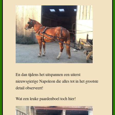
Recent
Gepost
Boek:
Geneal
van
het
Freiber
Het
Freiber
En dan tijdens het uitspannen een uiterst
paard
nieuwsgierige Napoleon die alles tot in het grootste
in
detail observeert!
België
Wat
Wat een leuke paardenboel toch hier!
klaarhe
over
de