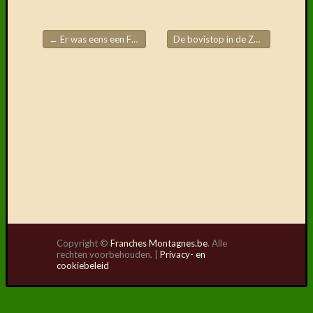
Delen
mag!
F
←
Er was eens een Franches-Montagnes ….Napoleon
De bovistop in de Zwitserse Jura
Post navigation
T
D
Copyright ©
Franches Montagnes.be
. Alle
rechten voorbehouden. |
Privacy- en
cookiebeleid