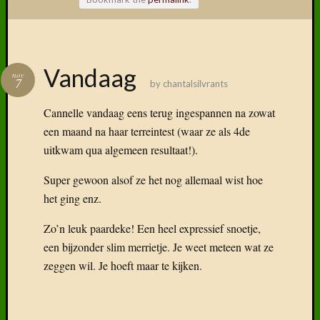
Volg ons
Vandaag
nov
op
7
by
chantalsilvrants
Faceboo
Cannelle vandaag eens terug ingespannen na zowat
een maand na haar terreintest (waar ze als 4de
uitkwam qua algemeen resultaat!).
Vind
Super gewoon alsof ze het nog allemaal wist hoe
ons
het ging enz.
terug
op
Zo’n leuk paardeke! Een heel expressief snoetje,
social
een bijzonder slim merrietje. Je weet meteen wat ze
media
zeggen wil. Je hoeft maar te kijken.