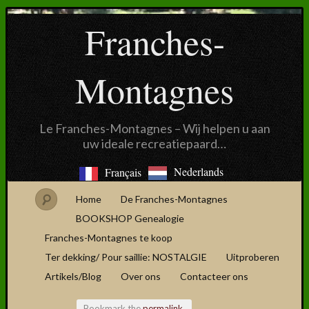
Franches-
Montagnes
Le Franches-Montagnes – Wij helpen u aan
uw ideale recreatiepaard…
Nederlands
Français
Home
De Franches-Montagnes
BOOKSHOP Genealogie
Franches-Montagnes te koop
Ter dekking/ Pour saillie: NOSTALGIE
Uitproberen
Artikels/Blog
Over ons
Contacteer ons
Bookmark the
permalink
.