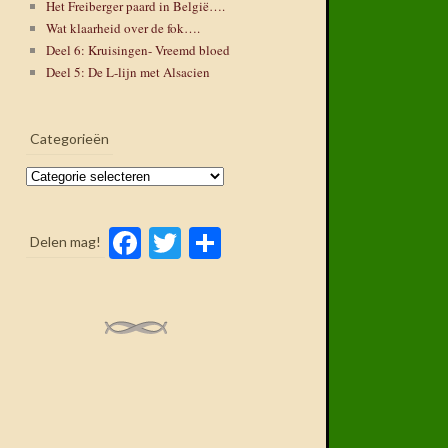
Het Freiberger paard in België….
Wat klaarheid over de fok….
Deel 6: Kruisingen- Vreemd bloed
Deel 5: De L-lijn met Alsacien
Categorieën
Categorieën
Facebook
Twitter
Delen
Delen mag!