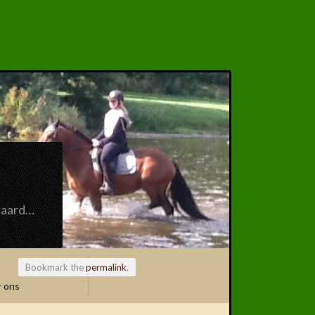
paard…
Bookmark the
permalink
.
 ons