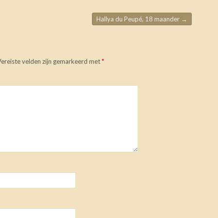
Hallya du Peupé, 18 maander
→
Vereiste velden zijn gemarkeerd met
*