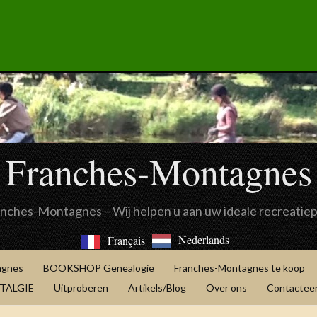
Franches-Montagnes
anches-Montagnes – Wij helpen u aan uw ideale recreatie
Nederlands
Français
agnes
BOOKSHOP Genealogie
Franches-Montagnes te koop
OSTALGIE
Uitproberen
Artikels/Blog
Over ons
Contacteer