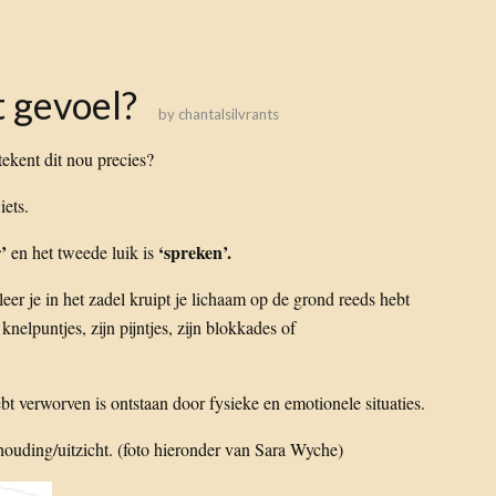
t gevoel?
by
chantalsilvrants
etekent dit nou precies?
iets.
’
‘spreken’.
en het tweede luik is
leer je in het zadel kruipt je lichaam op de grond reeds hebt
knelpuntjes, zijn pijntjes, zijn blokkades of
bt verworven is ontstaan door fysieke en emotionele situaties.
 houding/uitzicht. (foto hieronder van Sara Wyche)