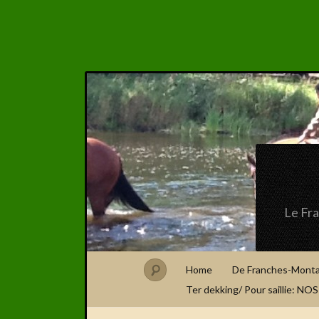
Le Fr
Home
De Franches-Mont
Ter dekking/ Pour saillie: N