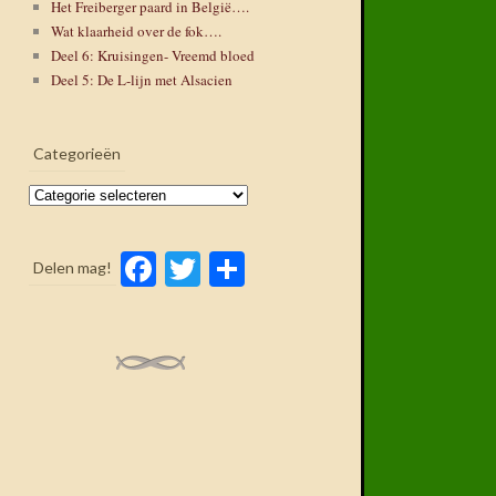
Het Freiberger paard in België….
Wat klaarheid over de fok….
Deel 6: Kruisingen- Vreemd bloed
Deel 5: De L-lijn met Alsacien
Categorieën
Categorieën
Facebook
Twitter
Delen
Delen mag!