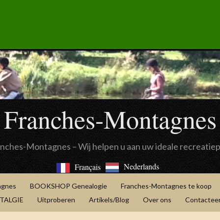
Franches-Montagnes
anches-Montagnes – Wij helpen u aan uw ideale recreatie
Nederlands
Français
agnes
BOOKSHOP Genealogie
Franches-Montagnes te koop
OSTALGIE
Uitproberen
Artikels/Blog
Over ons
Contacteer