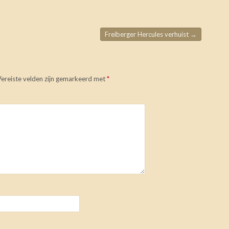
Freiberger Hercules verhuist
→
Vereiste velden zijn gemarkeerd met
*