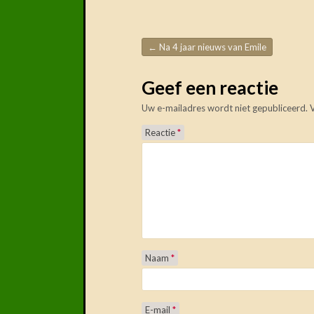
←
Na 4 jaar nieuws van Emile
Post navigation
Geef een reactie
Uw e-mailadres wordt niet gepubliceerd.
Reactie
*
Naam
*
E-mail
*