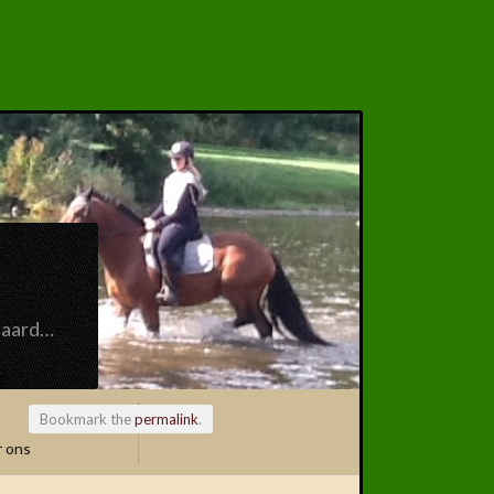
paard…
Bookmark the
permalink
.
 ons