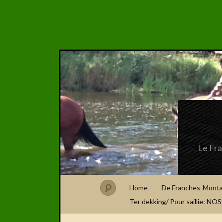
Le Fr
Home
De Franches-Mont
Ter dekking/ Pour saillie: N